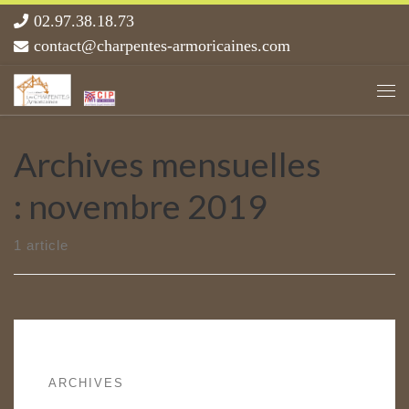
02.97.38.18.73
Skip to content
contact@charpentes-armoricaines.com
Me
Archives mensuelles
:
novembre 2019
1 article
ARCHIVES